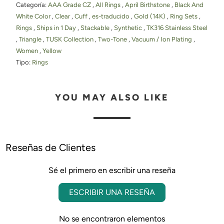
Categoría:
AAA Grade CZ
,
All Rings
,
April Birthstone
,
Black And
White Color
,
Clear
,
Cuff
,
es-traducido
,
Gold (14K)
,
Ring Sets
,
Rings
,
Ships in 1 Day
,
Stackable
,
Synthetic
,
TK316 Stainless Steel
,
Triangle
,
TUSK Collection
,
Two-Tone
,
Vacuum / Ion Plating
,
Women
,
Yellow
Tipo:
Rings
YOU MAY ALSO LIKE
Reseñas de Clientes
Sé el primero en escribir una reseña
ESCRIBIR UNA RESEÑA
No se encontraron elementos