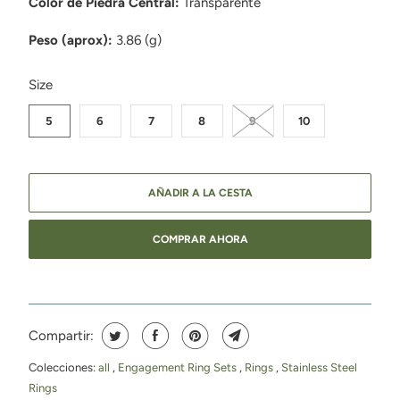
Color de Piedra Central:
Transparente
Peso (aprox):
3.86 (g)
SWATCH-5
SWATCH-6
SWATCH-7
SWATCH-8
SWATCH-9
SWATCH-10
Size
5
6
7
8
9
10
AÑADIR A LA CESTA
COMPRAR AHORA
Compartir:
Colecciones:
all
,
Engagement Ring Sets
,
Rings
,
Stainless Steel
Rings