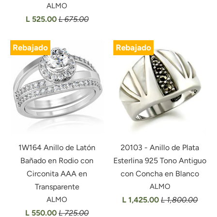
ALMO
L 525.00
L 675.00
Rebajado
Rebajado
1W164 Anillo de Latón
20103 - Anillo de Plata
Bañado en Rodio con
Esterlina 925 Tono Antiguo
Circonita AAA en
con Concha en Blanco
Transparente
ALMO
ALMO
L 1,425.00
L 1,800.00
L 550.00
L 725.00