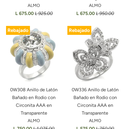
ALMO
ALMO
L 675.00
L 925.00
L 675.00
L 950.00
Rebajado
Rebajado
0W308 Anillo de Latón
0W336 Anillo de Latón
Bañado en Rodio con
Bañado en Rodio con
Circonita AAA en
Circonita AAA en
Transparente
Transparente
ALMO
ALMO
L 750.00
L 1,075.00
L 575.00
L 750.00