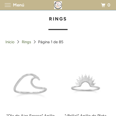
0
Menú
RINGS
Inicio
Rings
Página 1 de 85
"Ola de Aire Fresco" Anillo
"¡Brilla!" Anillo de Plata