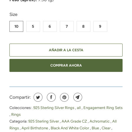
SWATCH-10
SWATCH-5
SWATCH-6
SWATCH-7
SWATCH-8
SWATCH-9
Size
10
5
6
7
8
9
AÑADIR A LA CESTA
COMPRAR AHORA
Compartir:
Colecciones:
.925 Sterling Silver Rings
,
all
,
Engagement Ring Sets
,
Rings
Categoría:
925 Sterling Silver
,
AAA Grade CZ
,
Achromatic
,
All
Rings
,
April Birthstone
,
Black And White Color
,
Blue
,
Clear
,