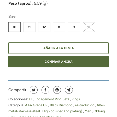
Peso (aprox):
5.59 (g)
SWATCH-10
SWATCH-11
SWATCH-12
SWATCH-8
SWATCH-9
SWATCH-13
Size
10
11
12
8
9
13
AÑADIR A LA CESTA
COMPRAR AHORA
Compartir:
Colecciones:
all
,
Engagement Ring Sets
,
Rings
Categoría:
AAA Grade CZ
,
Black Diamond
,
es-traducido
,
filter-
metal-stainless-steel
,
High polished (no plating)
,
Men
,
Oblong
,