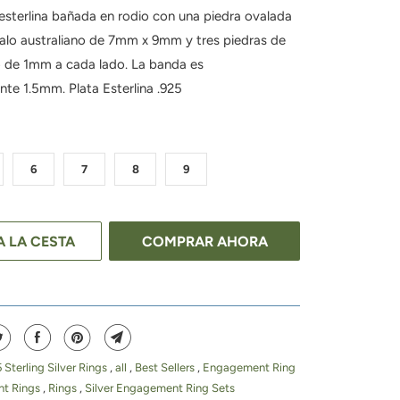
a esterlina bañada en rodio con una piedra ovalada
alo australiano de 7mm x 9mm y tres piedras de
 de 1mm a cada lado. La banda es
e 1.5mm. Plata Esterlina .925
6
7
8
9
A LA CESTA
COMPRAR AHORA
5 Sterling Silver Rings
,
all
,
Best Sellers
,
Engagement Ring
t Rings
,
Rings
,
Silver Engagement Ring Sets