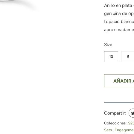
Anillo en plat
gen uina de óp
topacio blanco
aproximadament
SWATCH-10
SWATCH-5
SWATCH-6
SWATCH-7
SWATCH-8
SWATCH-9
Size
10
5
AÑADIR 
Compartir:
Colecciones:
.92
Sets
,
Engagemen