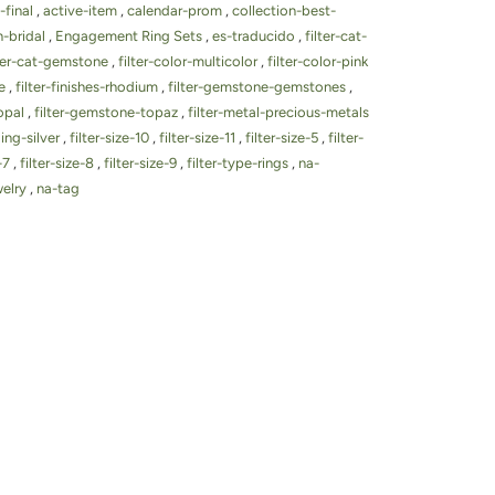
-final
,
active-item
,
calendar-prom
,
collection-best-
n-bridal
,
Engagement Ring Sets
,
es-traducido
,
filter-cat-
lter-cat-gemstone
,
filter-color-multicolor
,
filter-color-pink
te
,
filter-finishes-rhodium
,
filter-gemstone-gemstones
,
opal
,
filter-gemstone-topaz
,
filter-metal-precious-metals
ling-silver
,
filter-size-10
,
filter-size-11
,
filter-size-5
,
filter-
e-7
,
filter-size-8
,
filter-size-9
,
filter-type-rings
,
na-
welry
,
na-tag