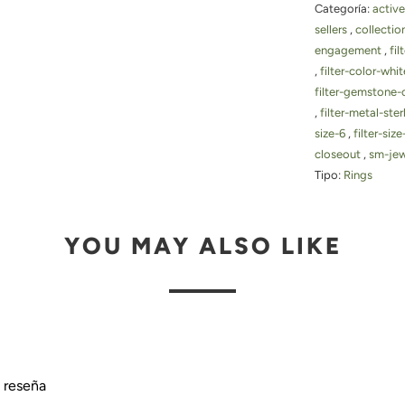
Categoría:
active
sellers
,
collectio
engagement
,
fi
,
filter-color-whi
filter-gemstone-
,
filter-metal-ster
size-6
,
filter-siz
closeout
,
sm-je
Tipo:
Rings
YOU MAY ALSO LIKE
a reseña