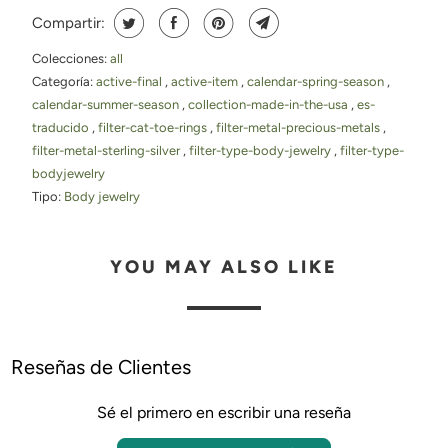
Compartir:
Colecciones:
all
Categoría:
active-final
,
active-item
,
calendar-spring-season
,
calendar-summer-season
,
collection-made-in-the-usa
,
es-
traducido
,
filter-cat-toe-rings
,
filter-metal-precious-metals
,
filter-metal-sterling-silver
,
filter-type-body-jewelry
,
filter-type-
bodyjewelry
Tipo:
Body jewelry
YOU MAY ALSO LIKE
Reseñas de Clientes
Sé el primero en escribir una reseña