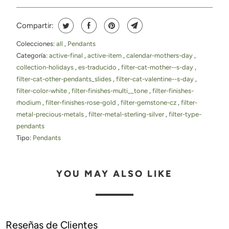
Compartir:
Colecciones:
all
,
Pendants
Categoría:
active-final
,
active-item
,
calendar-mothers-day
,
collection-holidays
,
es-traducido
,
filter-cat-mother--s-day
,
filter-cat-other-pendants_slides
,
filter-cat-valentine--s-day
,
filter-color-white
,
filter-finishes-multi__tone
,
filter-finishes-
rhodium
,
filter-finishes-rose-gold
,
filter-gemstone-cz
,
filter-
metal-precious-metals
,
filter-metal-sterling-silver
,
filter-type-
pendants
Tipo:
Pendants
YOU MAY ALSO LIKE
Reseñas de Clientes