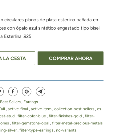
n circulares planos de plata esterlina bañada en
tes con ópalo azul sintético engastado tipo bisel
a Esterlina .925
A LA CESTA
COMPRAR AHORA
Best Sellers
,
Earrings
Fall
,
active-final
,
active-item
,
collection-best-sellers
,
es-
-cat-stud
,
filter-color-blue
,
filter-finishes-gold
,
filter-
tones
,
filter-gemstone-opal
,
filter-metal-precious-metals
ling-silver
,
filter-type-earrings
,
no-variants