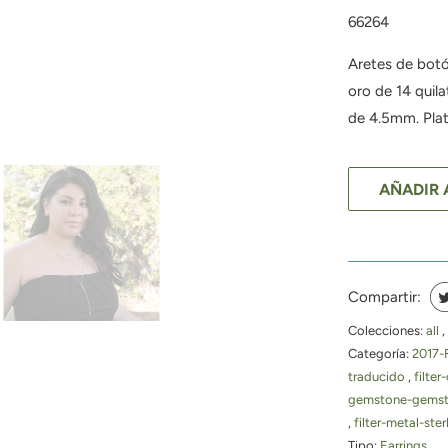
66264
Aretes de botó
oro de 14 quila
de 4.5mm. Plat
AÑADIR 
Compartir:
Colecciones:
all
,
Categoría:
2017-
traducido
,
filter
gemstone-gems
,
filter-metal-ster
Tipo:
Earrings